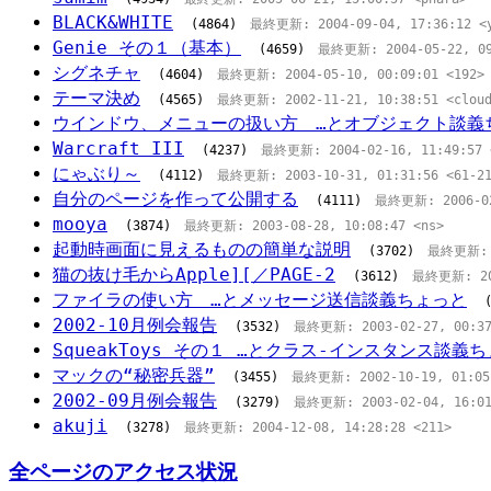
BLACK&WHITE
(4864)
最終更新: 2004-09-04, 17:36:12 <y
Genie その１（基本）
(4659)
最終更新: 2004-05-22, 09:
シグネチャ
(4604)
最終更新: 2004-05-10, 00:09:01 <192>
テーマ決め
(4565)
最終更新: 2002-11-21, 10:38:51 <clou
ウインドウ、メニューの扱い方 …とオブジェクト談義
Warcraft III
(4237)
最終更新: 2004-02-16, 11:49:57 
にゃぶり～
(4112)
最終更新: 2003-10-31, 01:31:56 <61-21
自分のページを作って公開する
(4111)
最終更新: 2006-02-
mooya
(3874)
最終更新: 2003-08-28, 10:08:47 <ns>
起動時画面に見えるものの簡単な説明
(3702)
最終更新: 20
猫の抜け毛からApple][／PAGE-2
(3612)
最終更新: 2002
ファイラの使い方 …とメッセージ送信談義ちょっと
2002-10月例会報告
(3532)
最終更新: 2003-02-27, 00:37:
SqueakToys その１ …とクラス-インスタンス談義
マックの“秘密兵器”
(3455)
最終更新: 2002-10-19, 01:05:
2002-09月例会報告
(3279)
最終更新: 2003-02-04, 16:01:
akuji
(3278)
最終更新: 2004-12-08, 14:28:28 <211>
全ページのアクセス状況