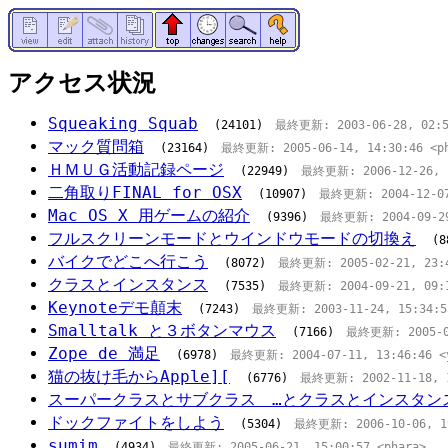
アクセス状況
Squeaking Squab
(24101)
最終更新: 2003-06-28, 02:57
マック質問箱
(23164)
最終更新: 2005-06-14, 14:30:46 <ph
ＨＭＵＧ活動記録ページ
(22949)
最終更新: 2006-12-26, 16
二角取りFINAL for OSX
(10907)
最終更新: 2004-12-07,
Mac OS X 用ゲームの紹介
(9396)
最終更新: 2004-09-29,
フルスクリーンモードとウインドウモードの切換え
(8
バイクでどこへ行こう
(8072)
最終更新: 2005-02-21, 23:41
クラスとインスタンス
(7535)
最終更新: 2004-09-21, 09:1
Keynoteデモ顛末
(7243)
最終更新: 2003-11-24, 15:34:55
Smalltalk と３ボタンマウス
(7166)
最終更新: 2005-01-
Zope de 満足
(6978)
最終更新: 2004-07-11, 13:46:46 <y
猫の抜け毛からApple][
(6776)
最終更新: 2002-11-18, 11
スーパークラスとサブクラス …とクラスとインスタン
ドックファイトをしよう
(5304)
最終更新: 2006-10-06, 19:
sumim
(4934)
最終更新: 2005-06-21, 15:00:57 <phara>